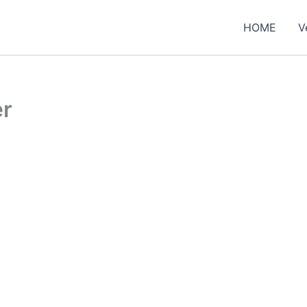
HOME
V
er