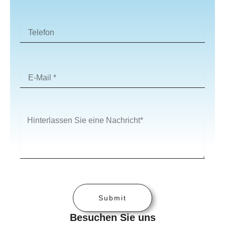
Phone
Number
Email
Address*
Message
Submit
Besuchen Sie uns