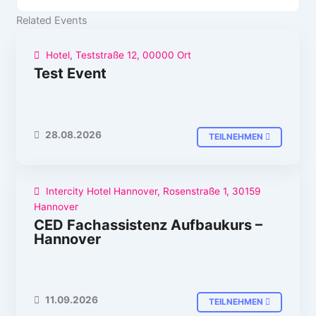
Related Events
Hotel, Teststraße 12, 00000 Ort
CED REGIONAL
Test Event
28.08.2026
TEILNEHMEN
Intercity Hotel Hannover, Rosenstraße 1, 30159
CED FACHASSISTENZKURSE
Hannover
CED Fachassistenz Aufbaukurs –
Hannover
11.09.2026
TEILNEHMEN