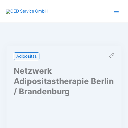
Zum
Inhalt
springen
Adipositas
Netzwerk
Adipositastherapie Berlin
/ Brandenburg